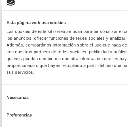
Whatsapp 3218592178
Esta página web usa cookies
Las cookies de este sitio web se usan para personalizar el c
los anuncios, ofrecer funciones de redes sociales y analizar e
Además, compartimos información sobre el uso que haga del
Clínica del Caribe
con nuestros partners de redes sociales, publicidad y anális
quienes pueden combinarla con otra información que les ha
Ubicación
Atlantico
Barranquilla
proporcionado o que hayan recopilado a partir del uso que 
Calle 80 # 49 C-65
sus servicios.
Agenda tu cita:
Teléfono:
(605) 3305200
Selección
WhatsApp o Portal:
Necesarias
de
Whatsapp 3152307101
consentimiento
Preferencias