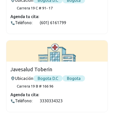
Ubicación
Bogota D.C
Bogota
Carrera 19 C # 91- 17
Agenda tu cita:
Teléfono:
(601) 6161799
Javesalud Toberin
Ubicación
Bogota D.C
Bogota
Carrera 19 B # 166 96
Agenda tu cita:
Teléfono:
3330334323