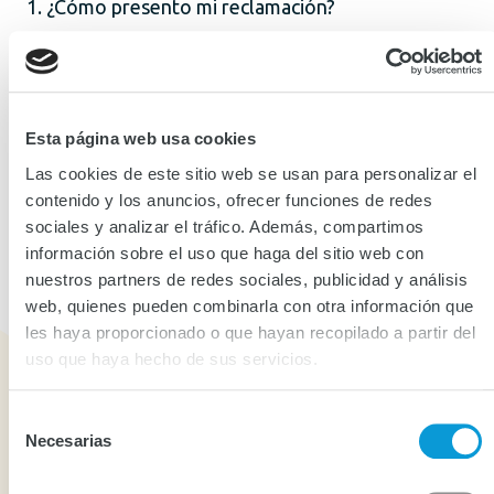
1. ¿Cómo presento mi reclamación?
2. ¿Qué debo tener en cuenta para la
reclamación por daños?
Esta página web usa cookies
3. ¿Dónde presento mis documentos?
Las cookies de este sitio web se usan para personalizar el
contenido y los anuncios, ofrecer funciones de redes
4. ¿Cuándo recibo respuesta?
sociales y analizar el tráfico. Además, compartimos
información sobre el uso que haga del sitio web con
nuestros partners de redes sociales, publicidad y análisis
Correo o email en caso de reclamación
web, quienes pueden combinarla con otra información que
les haya proporcionado o que hayan recopilado a partir del
uso que haya hecho de sus servicios.
Información de interés en caso de siniestro
Selección
Necesarias
de
De conformidad con los artículos 1053, 1077 y 1080 del
Código de Comercio, corresponderá al asegurado
consentimiento
demostrar la ocurrencia del siniestro, así como la