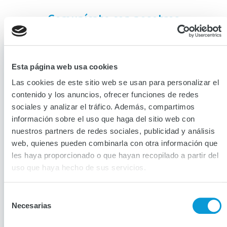
Comunícate con nosotros
Esta página web usa cookies
Las cookies de este sitio web se usan para personalizar el
contenido y los anuncios, ofrecer funciones de redes
sociales y analizar el tráfico. Además, compartimos
información sobre el uso que haga del sitio web con
nuestros partners de redes sociales, publicidad y análisis
web, quienes pueden combinarla con otra información que
les haya proporcionado o que hayan recopilado a partir del
Comunícate con nosotros para enviar
sus solicitudes de emisiones de un
uso que haya hecho de sus servicios.
Negocio Nuevo, Renovación o
Reconsideración de los seguros de
Selección
PATRIMONIALES en el siguiente link:
Necesarias
de
consentimiento
https://sf.segurosmundial.com.co/radicador/s/