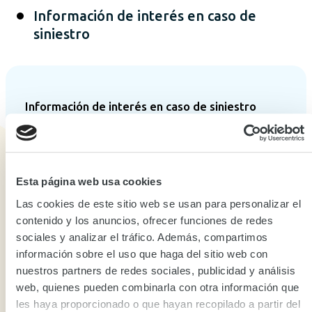
Información de interés en caso de
siniestro
Información de interés en caso de siniestro
De conformidad con los artículos 1053, 1077 y 1080 del
Código de Comercio, corresponderá al asegurado
demostrar la ocurrencia del siniestro, así como la
cuantía de la pérdida, si fuere el caso y al asegurador le
Esta página web usa cookies
corresponderá demostrar los hechos o circunstancias
Las cookies de este sitio web se usan para personalizar el
que sean excluyentes de su responsabilidad.
contenido y los anuncios, ofrecer funciones de redes
Por otra parte, el Asegurador deberá pronunciarse
sociales y analizar el tráfico. Además, compartimos
frente al reclamo dentro del mes siguiente a la fecha
información sobre el uso que haga del sitio web con
en que el asegurado o beneficiario acredite, aún
nuestros partners de redes sociales, publicidad y análisis
extrajudicialmente, su derecho ante el asegurador.
web, quienes pueden combinarla con otra información que
les haya proporcionado o que hayan recopilado a partir del
Si vencido el plazo del mes el asegurador no ha