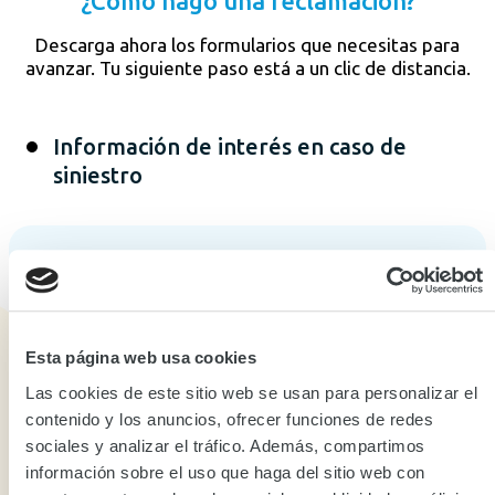
¿Cómo hago una reclamación?
Descarga ahora los formularios que necesitas para
avanzar. Tu siguiente paso está a un clic de distancia.
Información de interés en caso de
siniestro
Información de interés en caso de siniestro
De conformidad con los artículos 1053, 1077 y 1080 del
Código de Comercio, corresponderá al asegurado
Esta página web usa cookies
demostrar la ocurrencia del siniestro, así como la
Las cookies de este sitio web se usan para personalizar el
cuantía de la pérdida, si fuere el caso y al asegurador le
contenido y los anuncios, ofrecer funciones de redes
corresponderá demostrar los hechos o circunstancias
sociales y analizar el tráfico. Además, compartimos
que sean excluyentes de su responsabilidad.
información sobre el uso que haga del sitio web con
Por otra parte, el Asegurador deberá pronunciarse