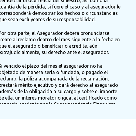
demostrar la ocurrencia del siniestro, así como la
cuantía de la pérdida, si fuere el caso y al asegurador le
corresponderá demostrar los hechos o circunstancias
que sean excluyentes de su responsabilidad.
Por otra parte, el Asegurador deberá pronunciarse
frente al reclamo dentro del mes siguiente a la fecha en
que el asegurado o beneficiario acredite, aún
extrajudicialmente, su derecho ante el asegurador.
Si vencido el plazo del mes el asegurador no ha
objetado de manera seria o fundada, o pagado el
reclamo, la póliza acompañada de la reclamación,
prestará mérito ejecutivo y dará derecho al asegurado
además de la obligación a su cargo y sobre el importe
de ella, un interés moratorio igual al certificado como
bancario corriente por la Superintendencia Financiera
aumentado en la mitad.
Derecho de subrogación del asegurador: De
conformidad con lo establecido en el artículo 1096 del