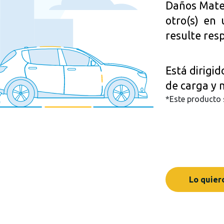
Daños Mate
otro(s) en
resulte res
Está dirigid
de carga y 
*Este producto s
Lo quier