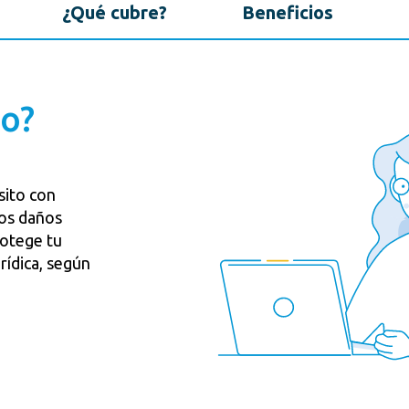
¿Qué cubre?
Beneficios
to?
sito con
los daños
rotege tu
urídica, según