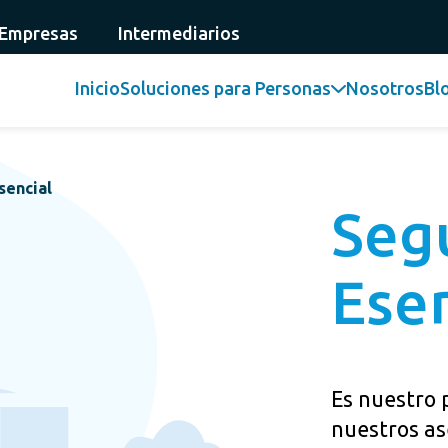
 Empresas
Intermediarios
Inicio
Soluciones para Personas
Nosotros
Bl
sencial
Seg
Esen
Es nuestro 
nuestros as