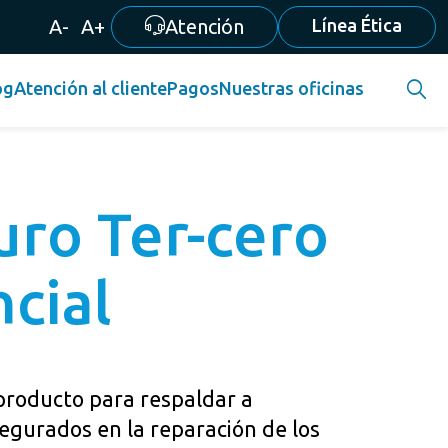
A-
A+
Atención
Línea Ética
og
Atención al cliente
Pagos
Nuestras oficinas
uro Ter-cero
cial
producto para respaldar a
egurados en la reparación de los