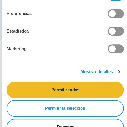
consentimiento
Preferencias
Estadística
Marketing
¿Cómo hago una reclamación?
Mostrar detalles
Permitir todas
Permitir la selección
Denegar