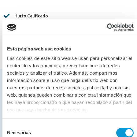
Hurto Calificado
Daño Total Accidental
Rotura de Vidrios
Esta página web usa cookies
Las cookies de este sitio web se usan para personalizar el
contenido y los anuncios, ofrecer funciones de redes
sociales y analizar el tráfico. Además, compartimos
información sobre el uso que haga del sitio web con
Beneficios
nuestros partners de redes sociales, publicidad y análisis
web, quienes pueden combinarla con otra información que
les haya proporcionado o que hayan recopilado a partir del
Beneficio 1
uso que haya hecho de sus servicios.
Un paquete de 7 asistencias, incluido un
auxilio a hurto de equipos portátiles.
Selección
Necesarias
de