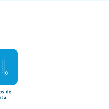
os de
nta