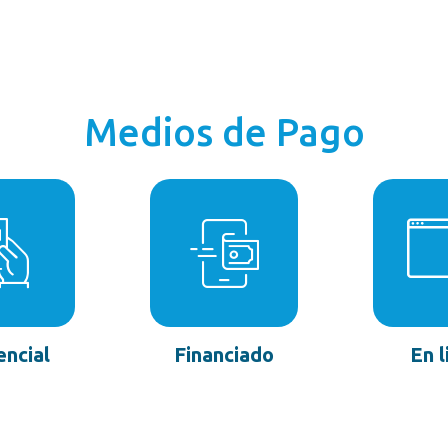
Medios de Pago
encial
Financiado
En l