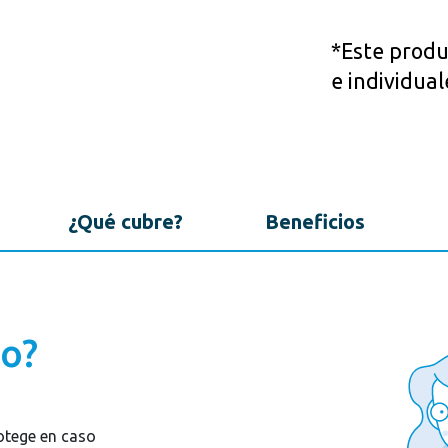
*Este produc
e individual
¿Qué cubre?
Beneficios
to?
otege en caso