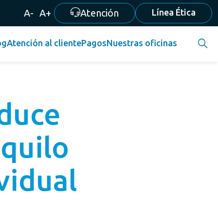
A-
A+
Atención
Línea Ética
og
Atención al cliente
Pagos
Nuestras oficinas
duce
quilo
vidual